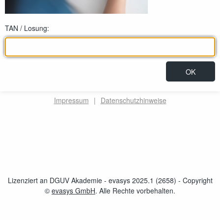
TAN / Losung:
Impressum
|
Datenschutzhinweise
Lizenziert an DGUV Akademie - evasys 2025.1 (2658)
- Copyright
©
evasys GmbH
öffnet im neuen Fenster
. Alle Rechte vorbehalten.