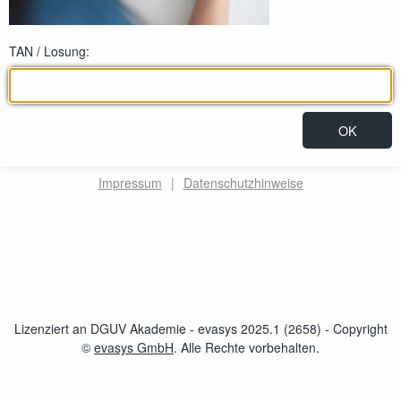
TAN / Losung:
Impressum
|
Datenschutzhinweise
Lizenziert an DGUV Akademie - evasys 2025.1 (2658)
- Copyright
©
evasys GmbH
öffnet im neuen Fenster
. Alle Rechte vorbehalten.