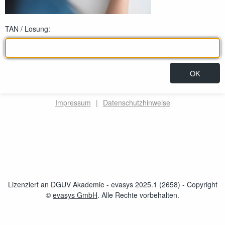
TAN / Losung:
Impressum
|
Datenschutzhinweise
Lizenziert an DGUV Akademie - evasys 2025.1 (2658)
- Copyright
©
evasys GmbH
öffnet im neuen Fenster
. Alle Rechte vorbehalten.