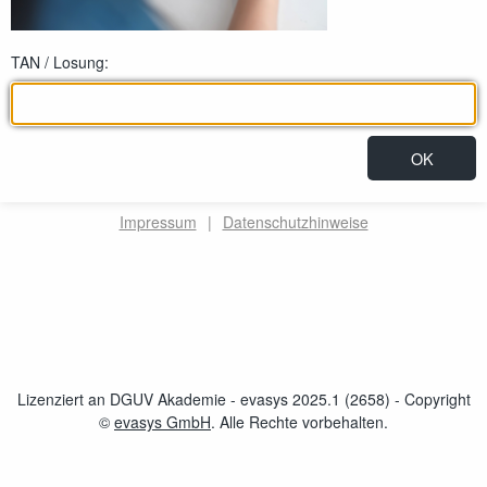
TAN / Losung:
Impressum
|
Datenschutzhinweise
Lizenziert an DGUV Akademie - evasys 2025.1 (2658)
- Copyright
©
evasys GmbH
öffnet im neuen Fenster
. Alle Rechte vorbehalten.