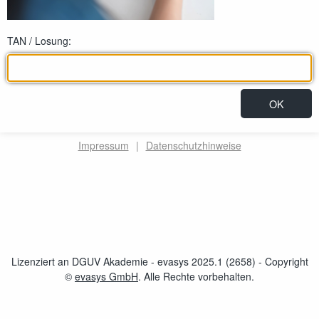
TAN / Losung:
Impressum
|
Datenschutzhinweise
Lizenziert an DGUV Akademie - evasys 2025.1 (2658)
- Copyright
©
evasys GmbH
öffnet im neuen Fenster
. Alle Rechte vorbehalten.